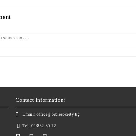
ment
Contact Information:
Email:
office@biblesociety.bg
Tel:
02/832 30 72