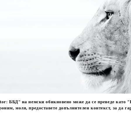
tor:
ББД" на немски обикновено може да се преведе като "
роним, моля, предоставете допълнителен контекст, за да г