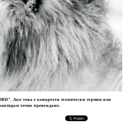
BBD". Ако това е конкретен технически термин или
арантирам точно превеждане.