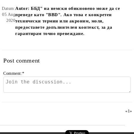
Autor:
ББД" на немски обикновено може да се
Datum:
05 Aug
преведе като "BBD". Ако това е конкретен
2020
технически термин или акроним, моля,
предоставете допълнителен контекст, за да
гарантирам точно превеждане.
Post comment
Comment:
*
«
1
»