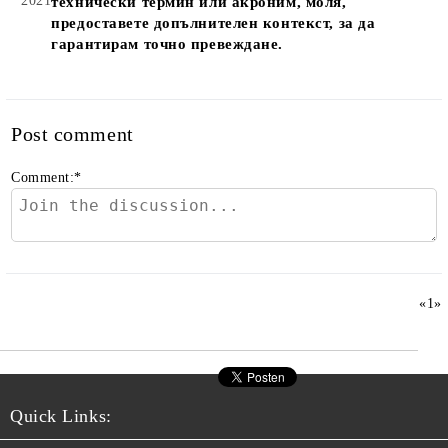
2021
технически термин или акроним, моля,
предоставете допълнителен контекст, за да
гарантирам точно превеждане.
Post comment
Comment:
*
«
1
»
Quick Links: