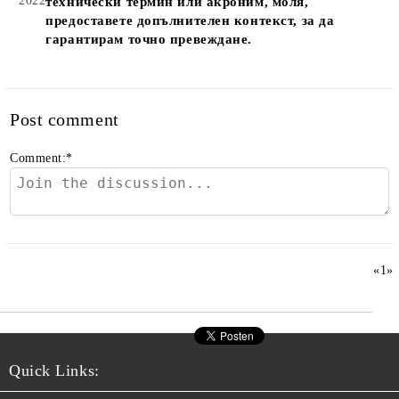
2022
технически термин или акроним, моля,
предоставете допълнителен контекст, за да
гарантирам точно превеждане.
Post comment
Comment:
*
«
1
»
Quick Links: