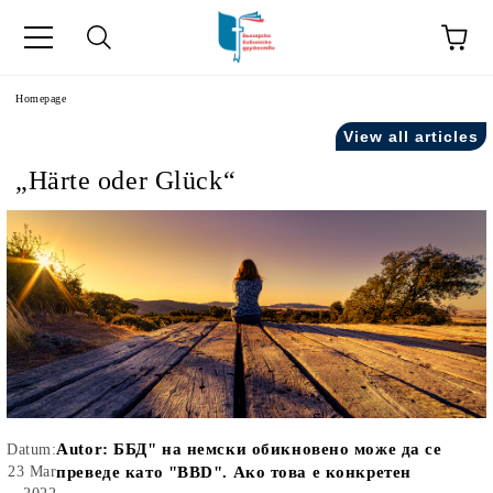
he
Homepage
View all articles
„Härte oder Glück“
Autor:
ББД" на немски обикновено може да се
Datum:
23 Mar
преведе като "BBD". Ако това е конкретен