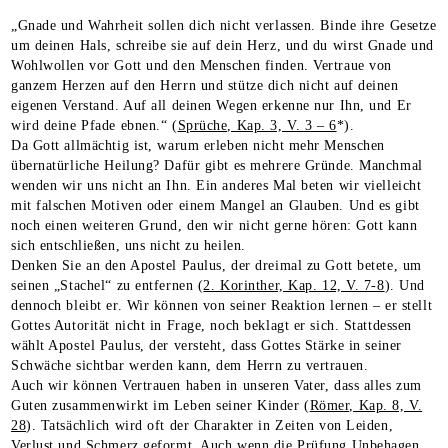
„Gnade und Wahrheit sollen dich nicht verlassen. Binde ihre Gesetze
um deinen Hals, schreibe sie auf dein Herz, und du wirst Gnade und
Wohlwollen vor Gott und den Menschen finden. Vertraue von
ganzem Herzen auf den Herrn und stütze dich nicht auf deinen
eigenen Verstand. Auf all deinen Wegen erkenne nur Ihn, und Er
wird deine Pfade ebnen.“ (
Sprüche, Kap. 3, V. 3 – 6
*).
Da Gott allmächtig ist, warum erleben nicht mehr Menschen
übernatürliche Heilung? Dafür gibt es mehrere Gründe. Manchmal
wenden wir uns nicht an Ihn. Ein anderes Mal beten wir vielleicht
mit falschen Motiven oder einem Mangel an Glauben. Und es gibt
noch einen weiteren Grund, den wir nicht gerne hören: Gott kann
sich entschließen, uns nicht zu heilen.
Denken Sie an den Apostel Paulus, der dreimal zu Gott betete, um
seinen „Stachel“ zu entfernen (
2. Korinther, Kap. 12, V. 7-8
). Und
dennoch bleibt er. Wir können von seiner Reaktion lernen – er stellt
Gottes Autorität nicht in Frage, noch beklagt er sich. Stattdessen
wählt Apostel Paulus, der versteht, dass Gottes Stärke in seiner
Schwäche sichtbar werden kann, dem Herrn zu vertrauen.
Auch wir können Vertrauen haben in unseren Vater, dass alles zum
Guten zusammenwirkt im Leben seiner Kinder (
Römer, Kap. 8, V.
28
). Tatsächlich wird oft der Charakter in Zeiten von Leiden,
Verlust und Schmerz geformt. Auch wenn die Prüfung Unbehagen