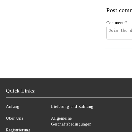
Post com
Comment:
*
Quick Links:
Anfang
Lieferung und Zahlung
Über Uns
Allgemeine
Geschäftsbedingungen
Registrierung