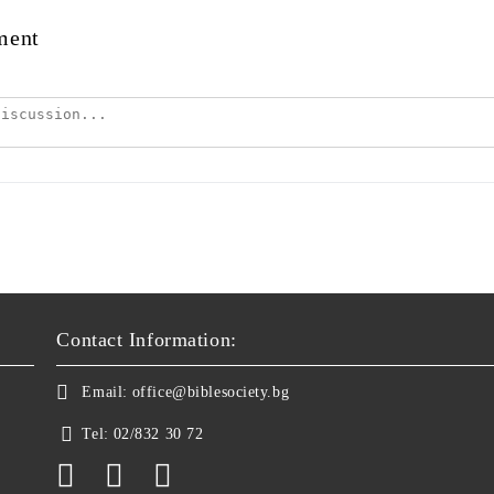
ment
Contact Information:
Email:
office@biblesociety.bg
Tel:
02/832 30 72