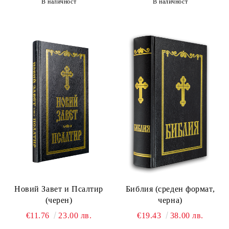
В наличност
В наличност
Новий Завет и Псалтир
Библия (среден формат,
(черен)
черна)
€11.76
23.00 лв.
€19.43
38.00 лв.