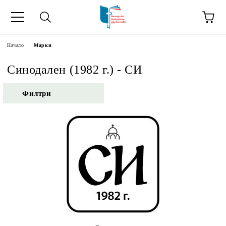
ик
Начало
Марки
Синодален (1982 г.) - СИ
Филтри