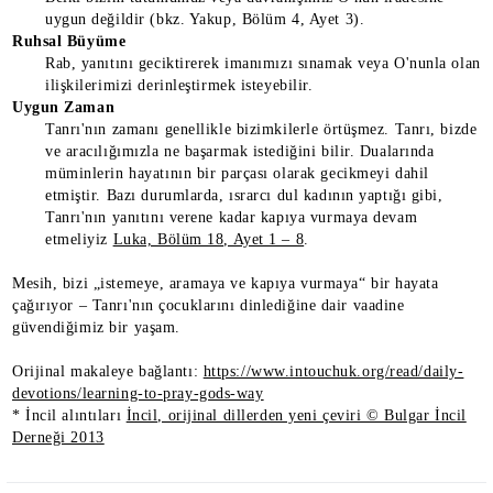
uygun değildir (bkz. Yakup, Bölüm 4, Ayet 3).
Ruhsal Büyüme
Rab, yanıtını geciktirerek imanımızı sınamak veya O'nunla olan
ilişkilerimizi derinleştirmek isteyebilir.
Uygun Zaman
Tanrı'nın zamanı genellikle bizimkilerle örtüşmez. Tanrı, bizde
ve aracılığımızla ne başarmak istediğini bilir. Dualarında
müminlerin hayatının bir parçası olarak gecikmeyi dahil
etmiştir. Bazı durumlarda, ısrarcı dul kadının yaptığı gibi,
Tanrı'nın yanıtını verene kadar kapıya vurmaya devam
etmeliyiz
Luka, Bölüm 18, Ayet 1 – 8
.
Mesih, bizi „istemeye, aramaya ve kapıya vurmaya“ bir hayata
çağırıyor – Tanrı'nın çocuklarını dinlediğine dair vaadine
güvendiğimiz bir yaşam.
Orijinal makaleye bağlantı:
https://www.intouchuk.org/read/daily-
devotions/learning-to-pray-gods-way
* İncil alıntıları
İncil, orijinal dillerden yeni çeviri © Bulgar İncil
Derneği 2013