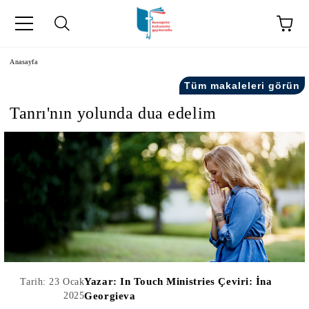
Anasayfa
Tüm makaleleri görün
Tanrı'nın yolunda dua edelim
kip" на турски.
şiler" in Turkish.
Yazar:
In Touch Ministries Çeviri: İna
Tarih: 23 Ocak
2025
Georgieva