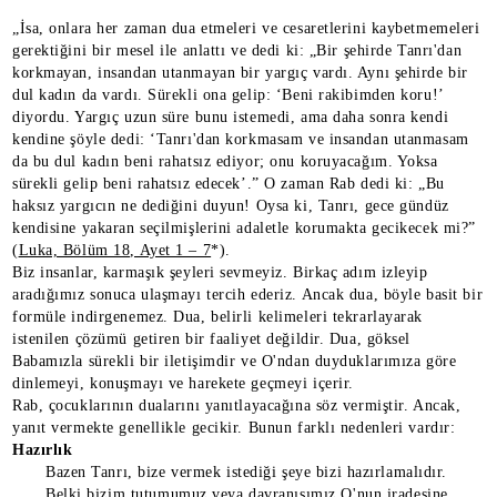
„İsa, onlara her zaman dua etmeleri ve cesaretlerini kaybetmemeleri
gerektiğini bir mesel ile anlattı ve dedi ki: „Bir şehirde Tanrı'dan
korkmayan, insandan utanmayan bir yargıç vardı. Aynı şehirde bir
dul kadın da vardı. Sürekli ona gelip: ‘Beni rakibimden koru!’
diyordu. Yargıç uzun süre bunu istemedi, ama daha sonra kendi
kendine şöyle dedi: ‘Tanrı'dan korkmasam ve insandan utanmasam
da bu dul kadın beni rahatsız ediyor; onu koruyacağım. Yoksa
sürekli gelip beni rahatsız edecek’.” O zaman Rab dedi ki: „Bu
haksız yargıcın ne dediğini duyun! Oysa ki, Tanrı, gece gündüz
kendisine yakaran seçilmişlerini adaletle korumakta gecikecek mi?”
(
Luka, Bölüm 18, Ayet 1 – 7
*).
Biz insanlar, karmaşık şeyleri sevmeyiz. Birkaç adım izleyip
aradığımız sonuca ulaşmayı tercih ederiz. Ancak dua, böyle basit bir
formüle indirgenemez. Dua, belirli kelimeleri tekrarlayarak
istenilen çözümü getiren bir faaliyet değildir. Dua, göksel
Babamızla sürekli bir iletişimdir ve O'ndan duyduklarımıza göre
dinlemeyi, konuşmayı ve harekete geçmeyi içerir.
Rab, çocuklarının dualarını yanıtlayacağına söz vermiştir. Ancak,
yanıt vermekte genellikle gecikir. Bunun farklı nedenleri vardır:
Hazırlık
Bazen Tanrı, bize vermek istediği şeye bizi hazırlamalıdır.
Belki bizim tutumumuz veya davranışımız O'nun iradesine