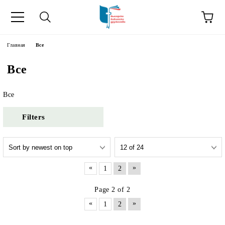
зык
Главная
Все
Все
усский как
Все
ния".
Filters
на русский как
«
»
1
2
Page 2 of 2
«
»
1
2