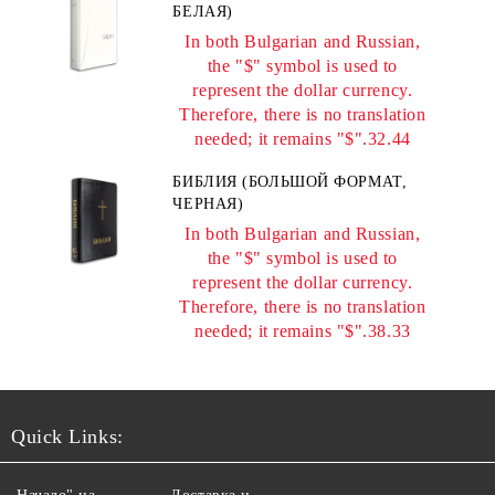
БЕЛАЯ)
In both Bulgarian and Russian,
the "$" symbol is used to
represent the dollar currency.
Therefore, there is no translation
needed; it remains "$".32.44
БИБЛИЯ (БОЛЬШОЙ ФОРМАТ,
ЧЕРНАЯ)
In both Bulgarian and Russian,
the "$" symbol is used to
represent the dollar currency.
Therefore, there is no translation
needed; it remains "$".38.33
Quick Links: