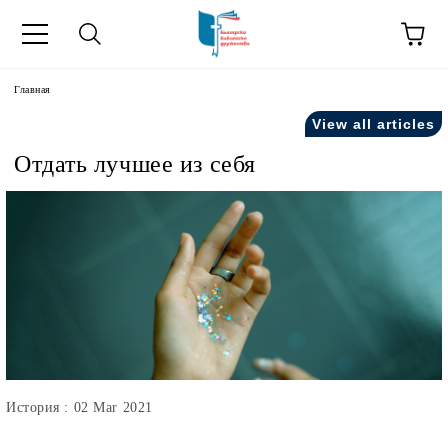
зык
Главная
View all articles
усский как
Отдать лучшее из себя
ния".
на русский как
История : 02 Mar 2021