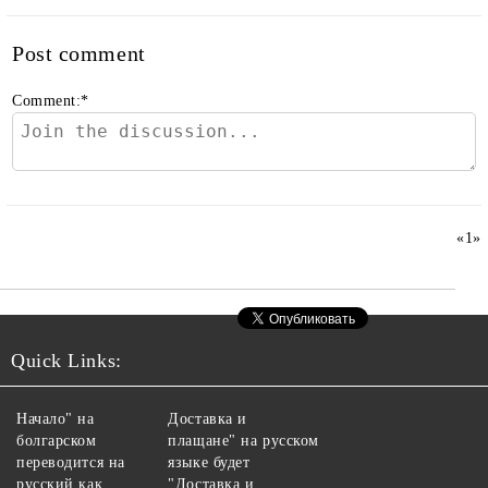
Post comment
Comment:
*
«
1
»
Quick Links:
Начало" на
Доставка и
болгарском
плащане" на русском
переводится на
языке будет
русский как
"Доставка и