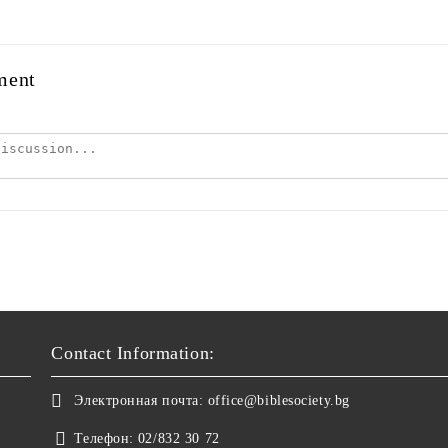
ment
Contact Information:
Электронная почта:
office@biblesociety.bg
Телефон:
02/832 30 72