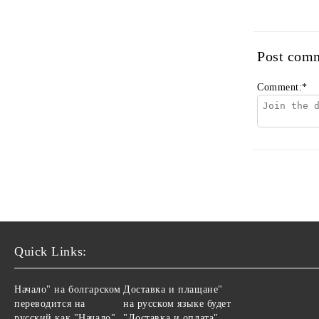
Post com
Comment:
*
Quick Links:
Начало" на болгарском
Доставка и плащане"
переводится на
на русском языке будет
русский как "Начало".
"Доставка и оплата".