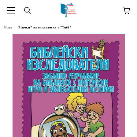
Home
Всички" на италиански е "Tutti".