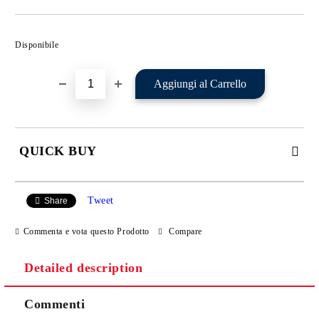
Aggiungi alla lista dei Tuoi desideri
Disponibile
QUICK BUY
JUST 2 FIELDS TO FILL IN
Tweet
Share
Commenta e vota questo Prodotto
Compare
I agree to
Privacy Policy
Detailed description
We will contact you to finalize the order
Commenti