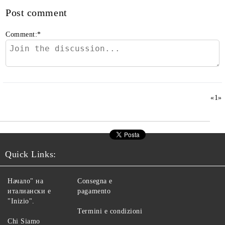
Post comment
Comment:
*
«
1
»
Quick Links:
Начало" на
Consegna e
италиански е
pagamento
"Inizio".
Termini e condizioni
Chi Siamo