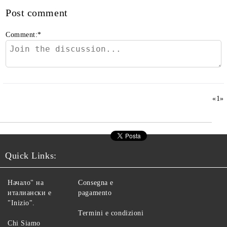
Post comment
Comment:
*
«
1
»
Quick Links:
Начало" на
Consegna e
италиански е
pagamento
"Inizio".
Termini e condizioni
Chi Siamo