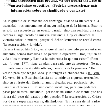
Apr
una traducción más precisa, ya que podría tratarse de
2026
un acrónimo específico. ¿Podrías proporcionar más
información sobre su significado o contexto?
En la quietud de la mañana del domingo, cuando la luz vence a la
oscuridad, nos enfrentamos al mayor milagro de la historia. Esto no
es solo un recuerdo de un evento pasado, sino una realidad viva que
cambia el significado de nuestra existencia. Hoy celebramos la
victoria sobre la muerte, porque el Señor Jesucristo se reveló como
"la resurrección y la vida".
En este tiempo histórico, en el que el mal a menudo parece estar en
aumento, somos llamados a no perder la esperanza. Dios, "quien da
vida a los muertos y llama a la existencia lo que no existe" (
Rom.,
cap. 4, vers. 17
*), tiene un plan para cada uno de nosotros. No nos
promete una vida sin dificultades, pero nos da la promesa: "He
venido para que tengan vida, y la tengan en abundancia" (
Jn., cap.
10, vers. 10
*). Esta abundancia no se mide en riquezas terrenales,
sino en el fruto del Espíritu: amor, alegría, paz, paciencia, etc.
Cristo se ofreció a Sí mismo como sacrificio, para que podamos
pasar por nuestra "metanoia" personal: un cambio de mente que nos
libera del peso del pasado y del pecado. Y la resurrección de Cristo
nos da una esperanza eterna, diciéndonos: "En la casa de mi Padre