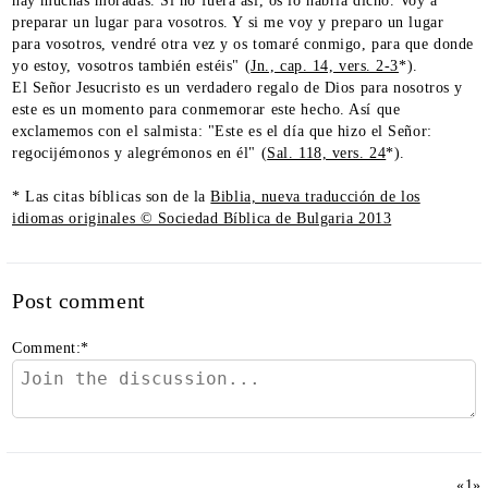
hay muchas moradas. Si no fuera así, os lo habría dicho. Voy a
preparar un lugar para vosotros. Y si me voy y preparo un lugar
para vosotros, vendré otra vez y os tomaré conmigo, para que donde
yo estoy, vosotros también estéis" (
Jn., cap. 14, vers. 2-3
*).
El Señor Jesucristo es un verdadero regalo de Dios para nosotros y
este es un momento para conmemorar este hecho. Así que
exclamemos con el salmista: "Este es el día que hizo el Señor:
regocijémonos y alegrémonos en él" (
Sal. 118, vers. 24
*).
* Las citas bíblicas son de la
Biblia, nueva traducción de los
idiomas originales © Sociedad Bíblica de Bulgaria 2013
Post comment
Comment:
*
«
1
»