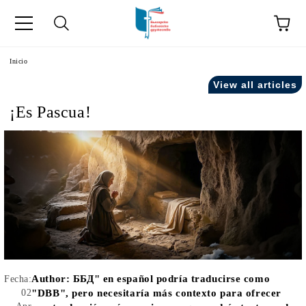
a
Inicio
View all articles
como "Inicio".
¡Es Pascua!
Author:
ББД" en español podría traducirse como
Fecha:
02
"DBB", pero necesitaría más contexto para ofrecer