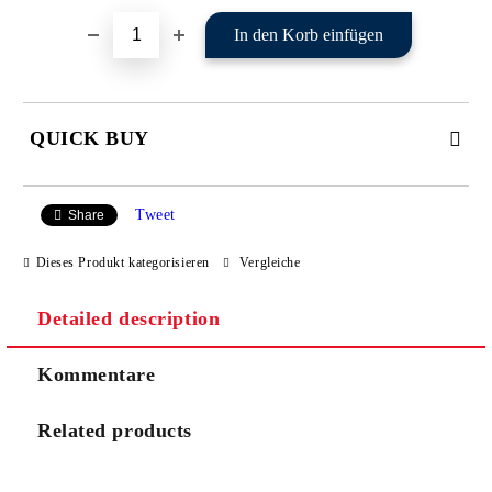
QUICK BUY
JUST 2 FIELDS TO FILL IN
Tweet
Share
Dieses Produkt kategorisieren
Vergleiche
I agree to
Privacy Policy
Detailed description
We will contact you to finalize the order
Kommentare
Related products