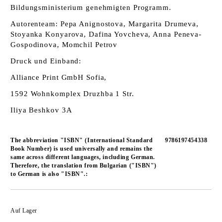
Bildungsministerium genehmigten Programm.
Autorenteam: Pepa Anignostova, Margarita Drumeva,
Stoyanka Konyarova, Dafina Yovcheva, Anna Peneva-
Gospodinova, Momchil Petrov
Druck und Einband:
Alliance Print GmbH Sofia,
1592 Wohnkomplex Druzhba 1 Str.
Iliya Beshkov 3A
The abbreviation "ISBN" (International Standard
9786197454338
Book Number) is used universally and remains the
same across different languages, including German.
Therefore, the translation from Bulgarian ("ISBN")
to German is also "ISBN".:
In die Wunschliste einfügen
Auf Lager