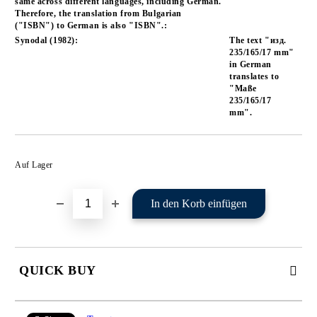
same across different languages, including German.
Therefore, the translation from Bulgarian
("ISBN") to German is also "ISBN".:
Synodal (1982):
The text "изд.
235/165/17 mm"
in German
translates to
"Maße
235/165/17
mm".
In die Wunschliste einfügen
Auf Lager
QUICK BUY
JUST 2 FIELDS TO FILL IN