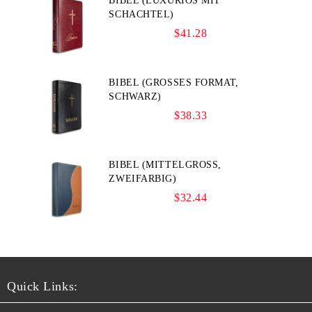
BIBEL (LUXURIÖS MIT
SCHACHTEL)
$41.28
BIBEL (GROSSES FORMAT, S
CHWARZ)
$38.33
BIBEL (MITTELGROSS, Z
WEIFARBIG)
$32.44
Quick Links: