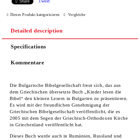
Tweet
Share
Dieses Produkt kategorisieren
Vergleiche
I agree to
Privacy Policy
Detailed description
We will contact you to finalize the order
Specifications
Kommentare
Die Bulgarische Bibelgesellschaft freut sich, das aus
dem Griechischen übersetzte Buch „Kinder lesen die
Bibel“ den kleinen Lesern in Bulgarien zu präsentieren.
Es wird mit der freundlichen Genehmigung der
Griechischen Bibelgesellschaft veröffentlicht, die es
2005 mit dem Segen der Griechisch-Orthodoxen Kirche
in Griechenland veröffentlicht hat.
Dieses Buch wurde auch in Rumänien, Russland und