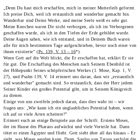
„Denn Du hast mich erschaffen, mich in meiner Mutterleib geformt.
Ich preise Dich, weil ich erstaunlich und wunderbar gemacht bin.
Wunderbar sind Deine Werke, und meine Seele weiß es sehr gut.
Meine Knochen waren Dir nicht verborgen, als ich im Verborgenen
geschaffen wurde, als ich in den Tiefen der Erde gebildet wurde.
Deine Augen sahen, wie ich entstand, und in Deinem Buch waren
alle für mich bestimmten Tage aufgeschrieben, bevor noch einer von
ihnen existierte“ (
Ps. 139, V. 13 – 16
*).
Wenn Gott auf die Welt blickt, die Er erschaffen hat, erklärt Er sie
für gut. Die Erschaffung des Menschen nach Seinem Ebenbild ist
der Höhepunkt Seines schöpferischen Werkes (1. Mose, Kap. 1, V.
27), und Psalm 139, V. 14 erinnert uns daran, dass wir „erstaunlich
und wunderbar“ gemacht sind. So erstaunlich, dass der Herr jedem
Seiner Kinder ein großes Potential gibt, um in Seinem Königreich
zu dienen.
Einige von uns zweifeln jedoch daran, dass dies wahr ist – wir
fragen uns: „Wie kann ich ein unglaubliches Potential haben, wenn
ich auf so viele Arten scheitere?“
Erinnert euch an einige Beispiele aus der Schrift. Erstens Moses,
der im Hause des Pharaos aufwächst und viele Vorteile hat. Dann
tötet er einen Ägypter und flieht. Gott sieht über all das hinaus – Er
sieht, was Moses werden kann. Dann, Saulus von Tarsus verfolgt die