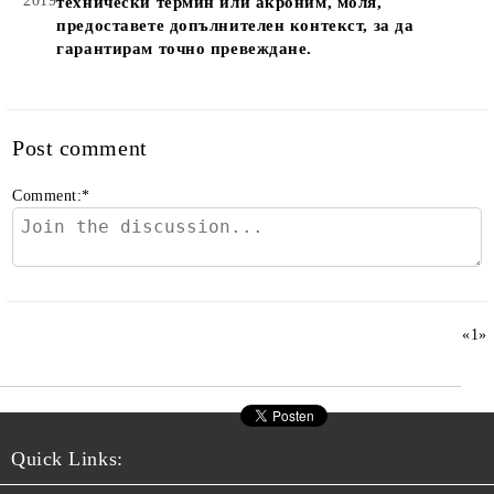
2019
технически термин или акроним, моля,
предоставете допълнителен контекст, за да
гарантирам точно превеждане.
Post comment
Comment:
*
«
1
»
Quick Links: