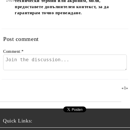
2020
технически термин или акроним, моля,
предоставете допълнителен контекст, за да
гарантирам точно превеждане.
Post comment
Comment:
*
«
1
»
Quick Links: