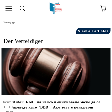
he
Homepage
View all articles
Der Verteidiger
Autor:
ББД" на немски обикновено може да се
Datum:
15 Jul
преведе като "BBD". Ако това е конкретен