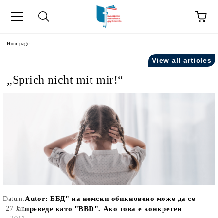
he
Homepage
View all articles
„Sprich nicht mit mir!“
Autor:
ББД" на немски обикновено може да се
Datum:
27 Jan
преведе като "BBD". Ако това е конкретен