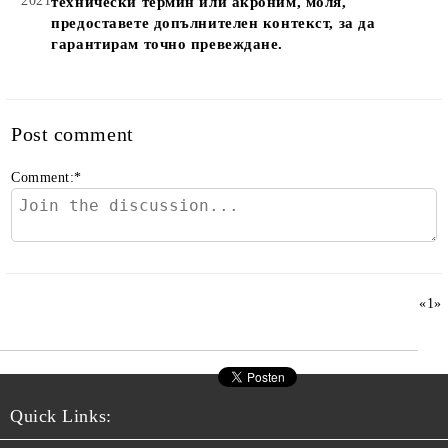
2021
технически термин или акроним, моля,
предоставете допълнителен контекст, за да
гарантирам точно превеждане.
Post comment
Comment:
*
«
1
»
Quick Links: