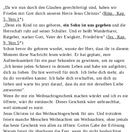
„Da wir nun durch den Glauben gerechtfertigt sind, haben wir
Frieden mit Gott durch unseren Herrn Jesus Christus“ (
Röm., Kap.
5, Vers 1
*).
„Denn ein Kind ist uns geboren,
ein
Sohn
ist
uns
gegeben
und die
Herrschaft ruht auf seiner Schulter. Und er heißt Wunderbarer,
Ratgeber, starker Gott, Vater der Ewigkeit, Friedefürst“ (
Jes., Kap.
9, Vers 5
*).
Schon bevor ihr geboren wurdet, wusste der Herr, dass ihr in diesem
Moment diese Nachricht lesen würdet. Er hat geplant, eure
Aufmerksamkeit für ein paar Sekunden zu gewinnen, um zu sagen:
„Ich kenne jeden Schmerz in deinem Leben und habe nie aufgehört,
dich zu lieben. Du bist wertvoll für mich. Ich liebe dich mehr, als
du dir vorstellen kannst. Ich habe dich erschaffen, um dich zu
lieben und warte bis jetzt darauf, dass du mir mit derselben Liebe
antwortest“.
Wenn ihr mir ein Weihnachtsgeschenk machen würdet und ich es nie
öffnete, wärt ihr enttäuscht. Dieses Geschenk wäre unbrauchbar,
weil niemand es nutzt.
Jesus Christus ist das Weihnachtsgeschenk für uns. Und trotzdem
feiern manche Menschen Weihnachten um Weihnachten, ohne jemals
das beste Geschenk von allen zu öffnen: Gottes Gabe der Erlösung.
Warum feiert ihr überhaupt das Fest, wenn ihr nicht beabsichtigt,