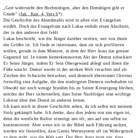
„Gott widersteht den Hochmütigen, aber den Demütigen gibt er
Gnade“ (
Jak., Kap. 4, Vers 6
*).
Die Geschichte des Abendmahls wird in allen vier Evangelien
erzählt. Doch das Evangelium nach Lukas enthält einen Abschnitt,
der in den anderen drei fehlt.
Lukas beschreibt, wie die Jünger darüber streiten, wer von ihnen
der Größte ist. Ich finde es interessant, dass sie sich profilieren
wollen, gerade in dem Moment, in dem der Herr Jesus das genaue
Gegenteil tut. In einem bemerkenswerten Akt der Demut schockiert
Er Seine Jünger, indem Er Sein Obergewand ablegt und ihnen die
Füße wäscht. Demut wurde in der antiken Welt verachtet und als
Zeichen der Schwäche betrachtet, und dennoch übernimmt Christus
freiwillig eine Aufgabe, die den niedrigsten Dienern vorbehalten ist.
Obwohl nur noch wenige Stunden bis zu Seiner Kreuzigung bleiben,
möchte der Herr sicherstellen, dass Seine Nachfolger eine wichtige
Lektion über den Dienst an anderen lernen.
Ich kann mich in dieser Geschichte sehen, da ich selbst mit meinem
Stolz gekämpft habe. Ich denke, dass dies jedem von uns eigen ist,
denn die westliche Kultur ermutigt uns oft, uns auf uns selbst zu
konzentrieren. Aber wenn wir in der Bibel nach Führung suchen,
werden wir feststellen, dass Gottes Wertesystem oft im Widerspruch
zu dem steht, was die Welt sagt. Der Herr Jesus zeigt uns, dass