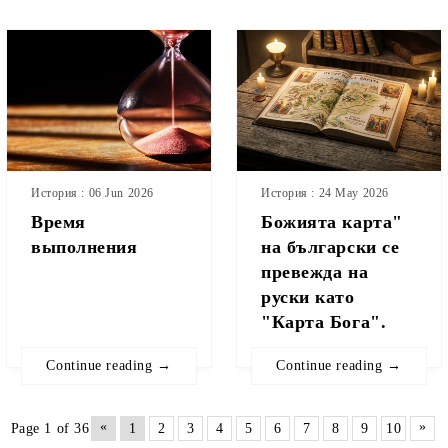
История : 06 Jun 2026
История : 24 May 2026
Время
Божията карта"
выполнения
на български се
превежда на
руски като
"Карта Бога".
Continue reading →
Continue reading →
«
»
Page 1 of 36
1
2
3
4
5
6
7
8
9
10