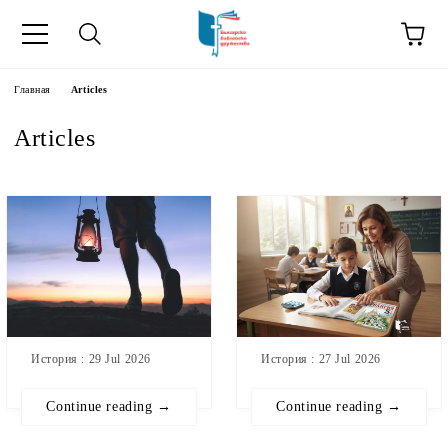
зык
Главная
Articles
Articles
усский как
ния".
на русский как
История : 29 Jul 2026
История : 27 Jul 2026
Continue reading →
Continue reading →