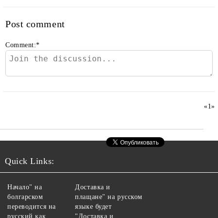
Post comment
Comment:
*
«
1
»
Quick Links:
Начало" на
Доставка и
болгарском
плащане" на русском
переводится на
языке будет
русский как
"Доставка и