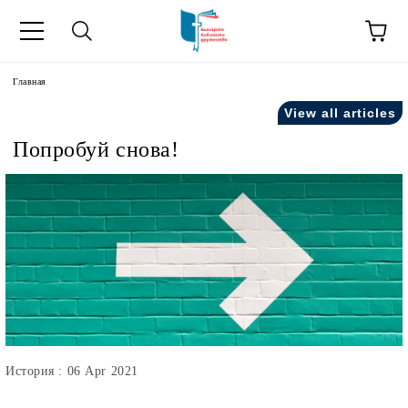
зык
Главная
View all articles
усский как
Попробуй снова!
ния".
на русский как
История : 06 Apr 2021