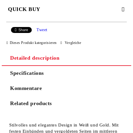
QUICK BUY
JUST 2 FIELDS TO FILL IN
Tweet
Share
Dieses Produkt kategorisieren
Vergleiche
I agree to
Privacy Policy
Detailed description
We will contact you to finalize the order
Specifications
Kommentare
Related products
Stilvolles und elegantes Design in Weiß und Gold. Mit
festen Einbänden und vergoldeten Seiten im mittleren