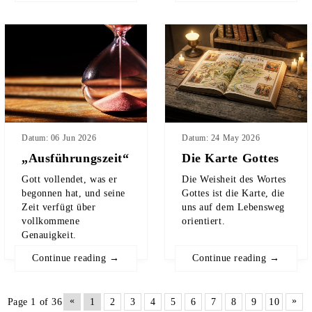
Datum: 06 Jun 2026
Datum: 24 May 2026
„Ausführungszeit“
Die Karte Gottes
Gott vollendet, was er
Die Weisheit des Wortes
begonnen hat, und seine
Gottes ist die Karte, die
Zeit verfügt über
uns auf dem Lebensweg
vollkommene
orientiert.
Genauigkeit.
Continue reading →
Continue reading →
«
»
Page 1 of 36
1
2
3
4
5
6
7
8
9
10