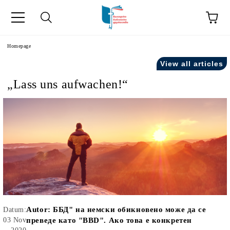
he
Homepage
View all articles
„Lass uns aufwachen!“
Autor:
ББД" на немски обикновено може да се
Datum:
03 Nov
преведе като "BBD". Ако това е конкретен