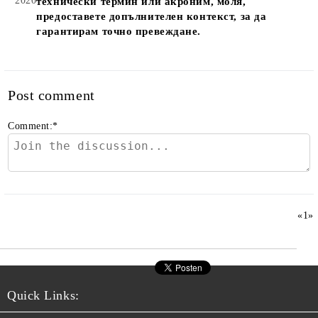
2020
технически термин или акроним, моля,
предоставете допълнителен контекст, за да
гарантирам точно превеждане.
Post comment
Comment:
*
«
1
»
Quick Links: